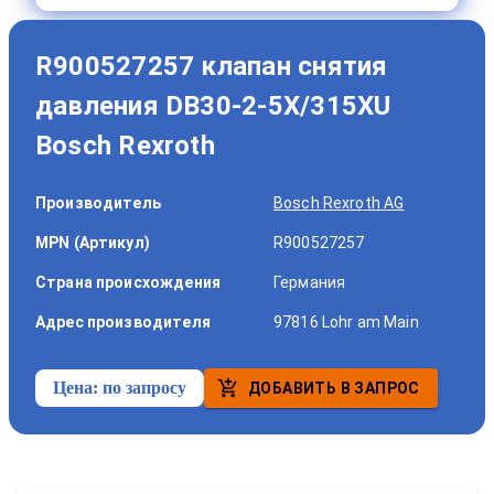
R900527257 клапан снятия
давления DB30-2-5X/315XU
Bosch Rexroth
Производитель
Bosch Rexroth AG
MPN (Артикул)
R900527257
Страна происхождения
Германия
Адрес производителя
97816 Lohr am Main
Цена:
по запросу
ДОБАВИТЬ В ЗАПРОС