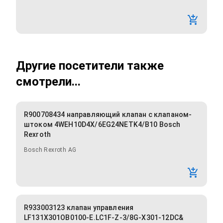
Другие посетители также
смотрели...
R900708434 направляющий клапан с клапаном-
штоком 4WEH10D4X/6EG24NETK4/B10 Bosch
Rexroth
Bosch Rexroth AG
R933003123 клапан управления
LF131X301OB0100-E.LC1F-Z-3/8G-X301-12DC&