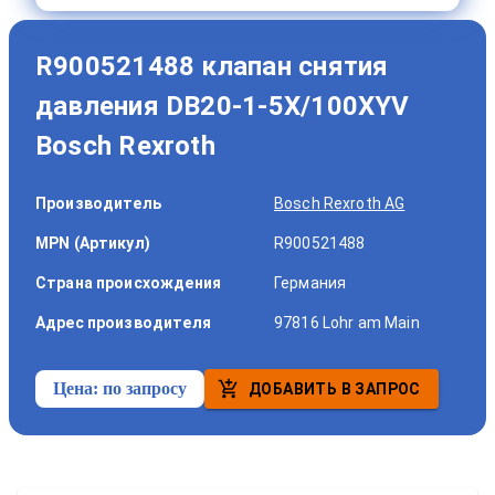
R900521488 клапан снятия
давления DB20-1-5X/100XYV
Bosch Rexroth
Производитель
Bosch Rexroth AG
MPN (Артикул)
R900521488
Страна происхождения
Германия
Адрес производителя
97816 Lohr am Main
Цена:
по запросу
ДОБАВИТЬ В ЗАПРОС