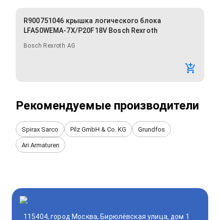
R900751046 крышка логического блока
LFA50WEMA-7X/P20F18V Bosch Rexroth
Bosch Rexroth AG
Рекомендуемые производители
Spirax Sarco
Pilz GmbH & Co. KG
Grundfos
Ari Armaturen
115404, город Москва, Бирюлёвская улица, дом 1