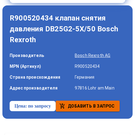
R900520434 клапан снятия
давления DB25G2-5X/50 Bosch
Rexroth
Производитель
Bosch Rexroth AG
MPN (Артикул)
R900520434
Страна происхождения
Германия
Адрес производителя
97816 Lohr am Main
Цена:
по запросу
ДОБАВИТЬ В ЗАПРОС