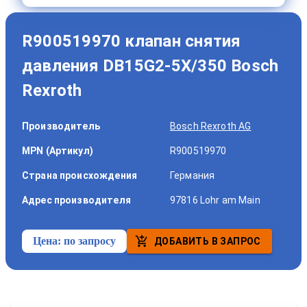
R900519970 клапан снятия
давления DB15G2-5X/350 Bosch
Rexroth
Производитель
Bosch Rexroth AG
MPN (Артикул)
R900519970
Страна происхождения
Германия
Адрес производителя
97816 Lohr am Main
Цена:
по запросу
ДОБАВИТЬ В ЗАПРОС