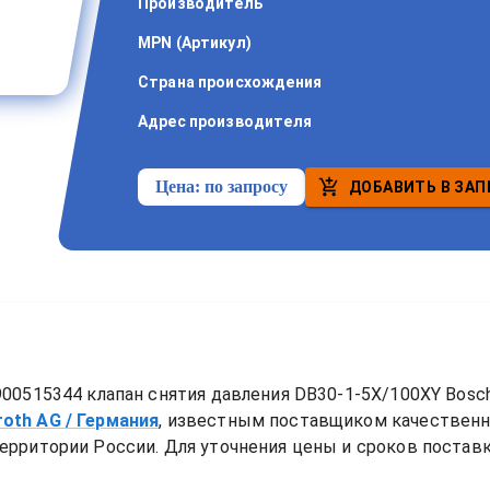
Производитель
MPN (Артикул)
Страна происхождения
Адрес производителя
Цена:
по запросу
ДОБАВИТЬ В ЗАП
00515344 клапан снятия давления DB30-1-5X/100XY Bosch
roth AG
/ Германия
, известным поставщиком качествен
ерритории России. Для уточнения цены и сроков поставки