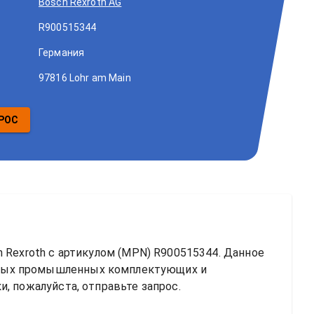
Bosch Rexroth AG
R900515344
Германия
97816 Lohr am Main
РОС
 Rexroth
 с артикулом (MPN) 
R900515344
. Данное 
ных промышленных комплектующих и 
, пожалуйста, отправьте запрос.