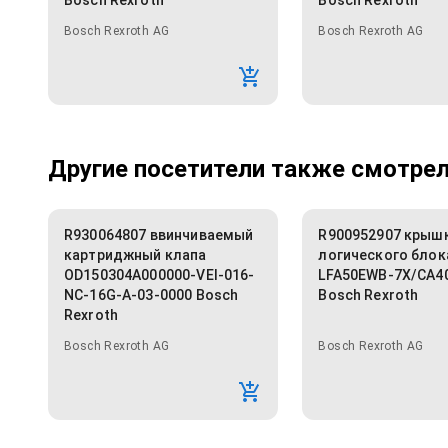
Bosch Rexroth
Bosch Rexroth
Bosch Rexroth AG
Bosch Rexroth AG
Другие посетители также смотрели
R930064807 ввинчиваемый
R900952907 крыш
картриджный клапа
логического блок
OD150304A000000-VEI-016-
LFA50EWB-7X/CA
NC-16G-A-03-0000 Bosch
Bosch Rexroth
Rexroth
Bosch Rexroth AG
Bosch Rexroth AG