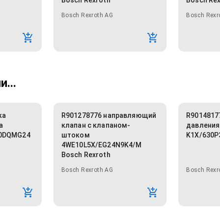
Bosch Rexroth
Bosch Re
Bosch Rexroth AG
Bosch Rexr
...
ка
R901278776 направляющий
R9014817
а
клапан с клапаном-
давления
40DQMG24
штоком
K1X/630P
4WE10L5X/EG24N9K4/M
Bosch Rexroth
Bosch Rexroth AG
Bosch Rexr