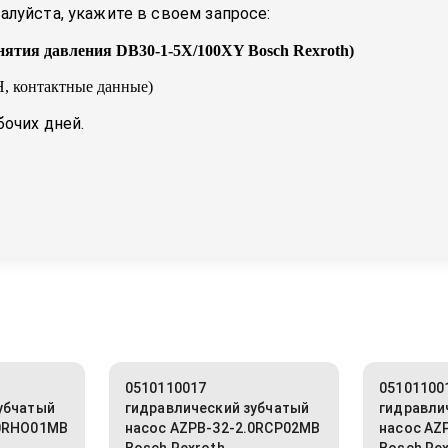
луйста, укажите в своем запросе:
нятия давления DB30-1-5X/100XY Bosch Rexroth
)
, контактные данные)
бочих дней.
0510110017
05101100
убчатый
гидравлический зубчатый
гидравли
.0RHO01MB
насос AZPB-32-2.0RCP02MB
насос AZ