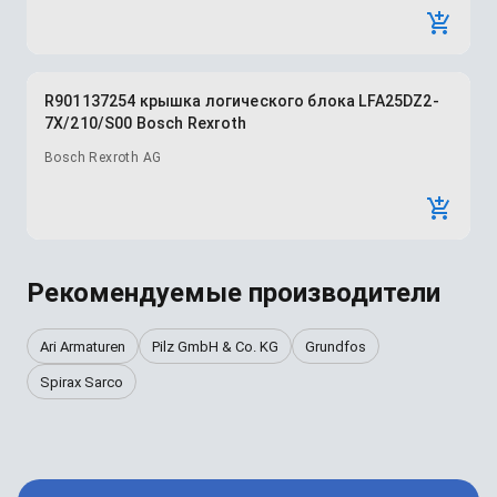
R901137254 крышка логического блока LFA25DZ2-
7X/210/S00 Bosch Rexroth
Bosch Rexroth AG
Рекомендуемые производители
Ari Armaturen
Pilz GmbH & Co. KG
Grundfos
Spirax Sarco