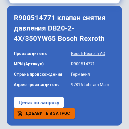
R900514771 клапан снятия
давления DB20-2-
4X/350YW65 Bosch Rexroth
Производитель
Bosch Rexroth AG
MPN (Артикул)
R900514771
Страна происхождения
Германия
Адрес производителя
97816 Lohr am Main
Цена:
по запросу
ДОБАВИТЬ В ЗАПРОС