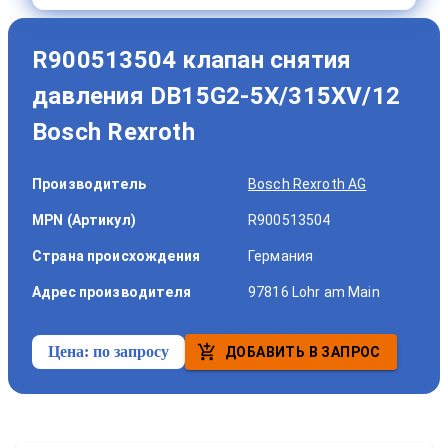
R900513504 клапан снятия
давления DB15G2-5X/315XV/12
Bosch Rexroth
Производитель
Bosch Rexroth AG
MPN (Артикул)
R900513504
Страна происхождения
Германия
Адрес производителя
97816 Lohr am Main
Цена:
по запросу
ДОБАВИТЬ В ЗАПРОС