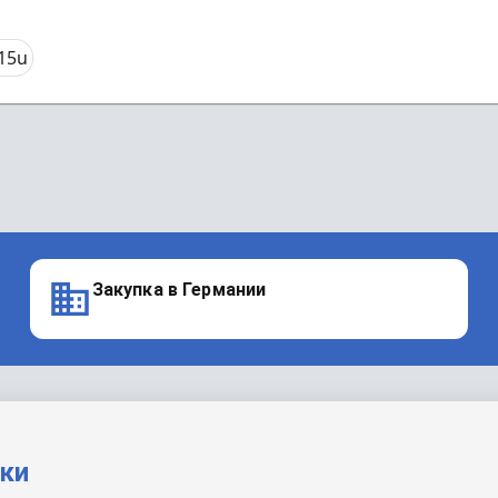
15u
Закупка в Германии
вки