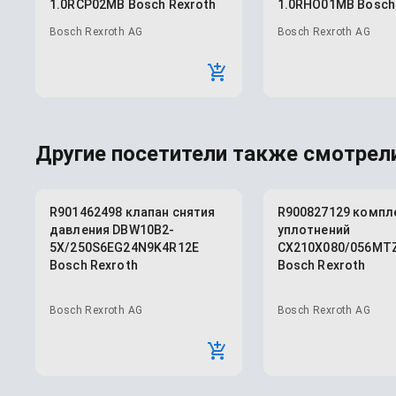
1.0RCP02MB Bosch Rexroth
1.0RHO01MB Bosch
Bosch Rexroth AG
Bosch Rexroth AG
Другие посетители также смотрели
R901462498 клапан снятия
R900827129 компл
давления DBW10B2-
уплотнений
5X/250S6EG24N9K4R12E
CX210X080/056MT
Bosch Rexroth
Bosch Rexroth
Bosch Rexroth AG
Bosch Rexroth AG