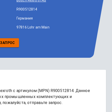
Bosch Rexroth AG
R900512814
Германия
97816 Lohr am Main
 ЗАПРОС
exroth
 с артикулом (MPN) 
R900512814
. Данное 
ых промышленных комплектующих и 
 пожалуйста, отправьте запрос.