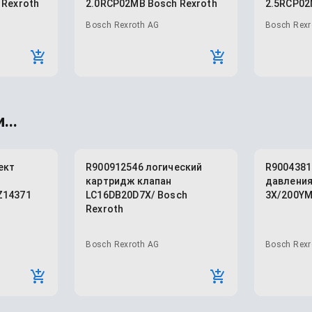
 Rexroth
2.0RCP02MB Bosch Rexroth
2.5RCP02
Bosch Rexroth AG
Bosch Rexr
...
ект
R900912546 логический
R9004381
картридж клапан
давления
Z14371
LC16DB20D7X/ Bosch
3X/200YM
Rexroth
Bosch Rexroth AG
Bosch Rexr