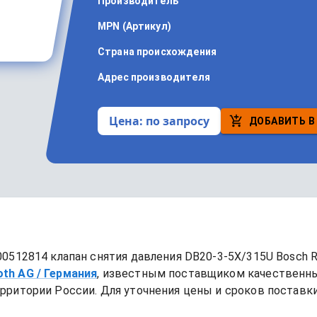
Производитель
MPN (Артикул)
Страна происхождения
Адрес производителя
Цена:
по запросу
ДОБАВИТЬ В
00512814 клапан снятия давления DB20-3-5X/315U Bosch R
oth AG
/ Германия
, известным поставщиком качественн
рритории России. Для уточнения цены и сроков поставки,