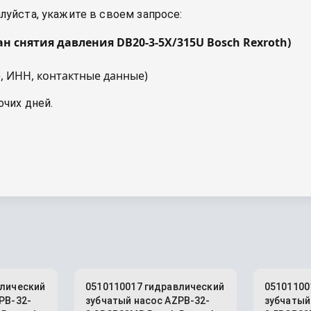
уйста, укажите в своем запросе:
ан снятия давления DB20-3-5X/315U Bosch Rexroth
)
, ИНН, контактные данные)
очих дней.
влический
0510110017 гидравлический
05101100
PB-32-
зубчатый насос AZPB-32-
зубчатый