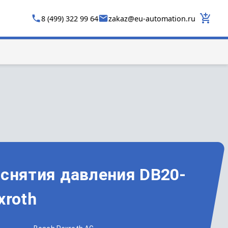
8 (499) 322 99 64
zakaz
@
eu-automation.ru
 снятия давления DB20-
xroth