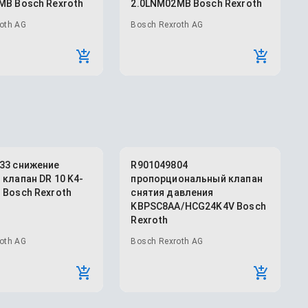
MB Bosch Rexroth
2.0LNM02MB Bosch Rexroth
oth AG
Bosch Rexroth AG
33 снижение
R901049804
 клапан DR 10 K4-
пропорциональный клапан
 Bosch Rexroth
снятия давления
KBPSC8AA/HCG24K4V Bosch
Rexroth
oth AG
Bosch Rexroth AG