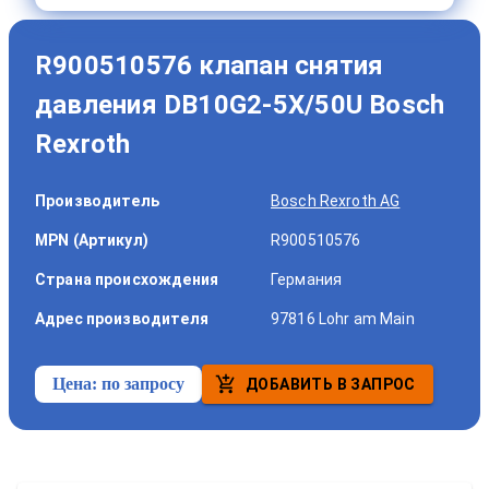
R900510576 клапан снятия
давления DB10G2-5X/50U Bosch
Rexroth
Производитель
Bosch Rexroth AG
MPN (Артикул)
R900510576
Страна происхождения
Германия
Адрес производителя
97816 Lohr am Main
Цена:
по запросу
ДОБАВИТЬ В ЗАПРОС