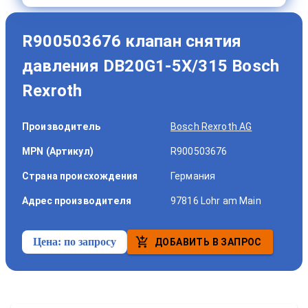
R900503676 клапан снятия
давления DB20G1-5X/315 Bosch
Rexroth
Производитель
Bosch Rexroth AG
MPN (Артикул)
R900503676
Страна происхождения
Германия
Адрес производителя
97816 Lohr am Main
Цена:
по запросу
ДОБАВИТЬ В ЗАПРОС