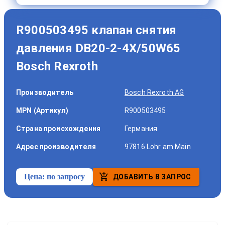
R900503495 клапан снятия
давления DB20-2-4X/50W65
Bosch Rexroth
Производитель
Bosch Rexroth AG
MPN (Артикул)
R900503495
Страна происхождения
Германия
Адрес производителя
97816 Lohr am Main
Цена:
по запросу
ДОБАВИТЬ В ЗАПРОС