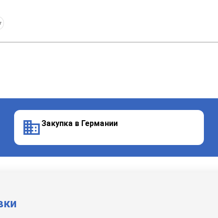
y
Закупка в Германии
вки