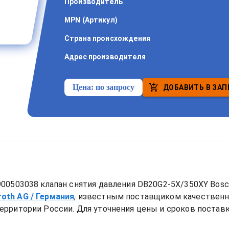
Производитель
MPN (Артикул)
Страна происхождения
Адрес производителя
Цена:
по запросу
ДОБАВИТЬ В ЗАП
00503038 клапан снятия давления DB20G2-5X/350XY Bosc
roth AG
/ Германия
, известным поставщиком качествен
ерритории России. Для уточнения цены и сроков поставки