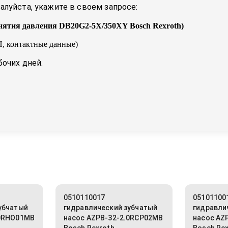
луйста, укажите в своем запросе:
нятия давления DB20G2-5X/350XY Bosch Rexroth
)
, контактные данные)
бочих дней.
0510110017
05101100
убчатый
гидравлический зубчатый
гидравли
.0RHO01MB
насос AZPB-32-2.0RCP02MB
насос AZ