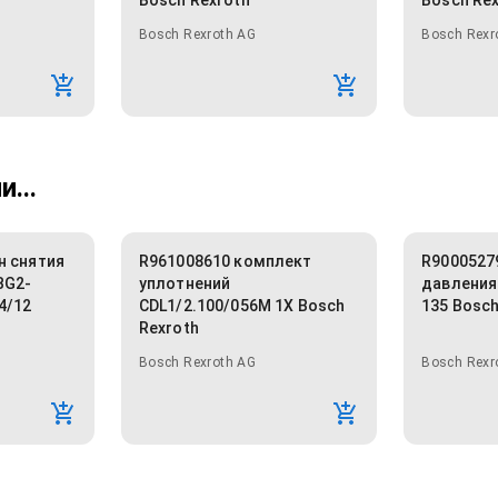
Bosch Rexroth
Bosch Re
Bosch Rexroth AG
Bosch Rexr
...
н снятия
R961008610 комплект
R9000527
BG2-
уплотнений
давления
4/12
CDL1/2.100/056M 1X Bosch
135 Bosch
Rexroth
Bosch Rexroth AG
Bosch Rexr