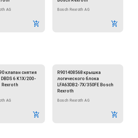
xroth
Bosch Rexroth
oth AG
Bosch Rexroth AG
90 клапан снятия
R901408568 крышка
 DBDS 6 K1X/200-
логического блока
 Rexroth
LFA63DB2-7X/350FE Bosch
Rexroth
oth AG
Bosch Rexroth AG