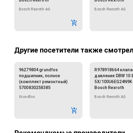
Bosch Rexroth
Bosch Rexroth
Bosch Rexroth AG
Bosch Rexroth AG
Другие посетители также смотрели
96279804 grundfos
R978918664 клапа
подшипник, полное
давления DBW 10 
(комплект ремонтный)
5X/100U6EG24N9K
5700830258385
Bosch Rexroth
Grundfos
Bosch Rexroth AG