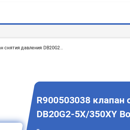
н снятия давления DB20G2...
R900503038 клапан 
DB20G2-5X/350XY Bo