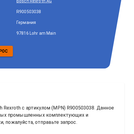
Bosch Rexroth AG
R900503038
Германия
97816 Lohr am Main
РОС
h Rexroth
 с артикулом (MPN) 
R900503038
. Данное 
ных промышленных комплектующих и 
, пожалуйста, отправьте запрос.