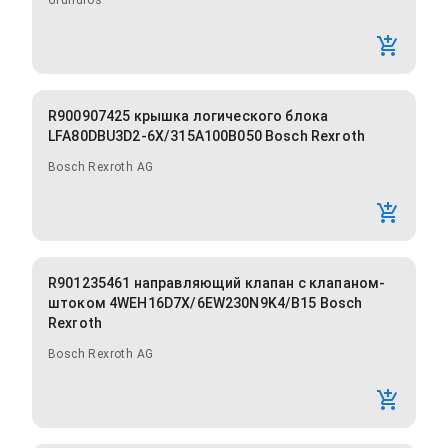
Grundfos
R900907425 крышка логического блока
LFA80DBU3D2-6X/315A100B050 Bosch Rexroth
Bosch Rexroth AG
R901235461 направляющий клапан с клапаном-
штоком 4WEH16D7X/6EW230N9K4/B15 Bosch
Rexroth
Bosch Rexroth AG