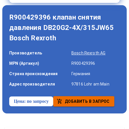
R900429396 клапан снятия
давления DB20G2-4X/315JW65
Bosch Rexroth
Производитель
Bosch Rexroth AG
MPN (Артикул)
R900429396
Страна происхождения
Германия
Адрес производителя
97816 Lohr am Main
Цена:
по запросу
ДОБАВИТЬ В ЗАПРОС