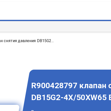
н снятия давления DB15G2...
R900428797 клапан 
DB15G2-4X/50XW65 B