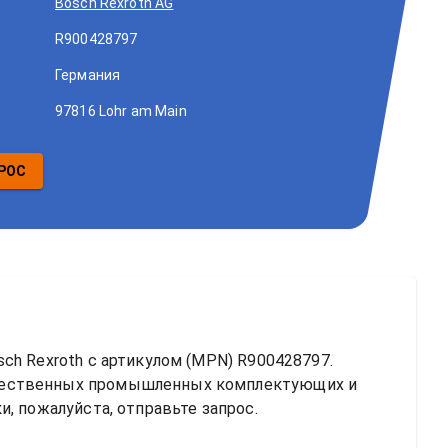
Bosch Rexroth AG
R900428797
Германия
97816 Lohr am Main
РОС
ch Rexroth
 с артикулом (MPN) 
R900428797
. 
чественных промышленных комплектующих и 
, пожалуйста, отправьте запрос.