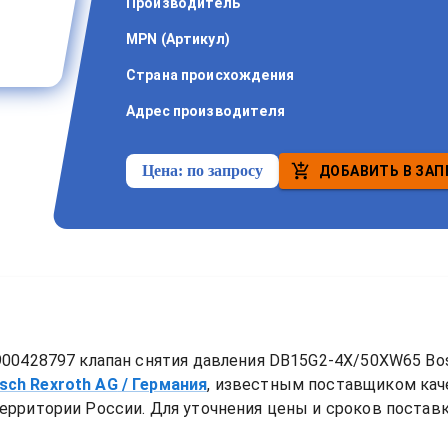
Производитель
MPN (Артикул)
Страна происхождения
Адрес производителя
Цена:
по запросу
ДОБАВИТЬ В ЗАП
00428797 клапан снятия давления DB15G2-4X/50XW65 Bos
sch Rexroth AG
/ Германия
, известным поставщиком ка
ерритории России. Для уточнения цены и сроков поставки