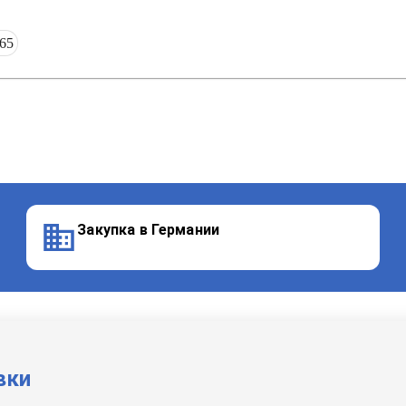
65
Закупка в Германии
вки