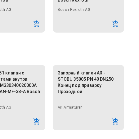
xroth
Bosch Rexroth
oth AG
Bosch Rexroth AG
51 клапан с
Запорный клапан ARI-
тами внутри
STOBU 35005 PN 40 DN250
0M330340020000A
Конец под приварку
AN-MF-38-A Bosch
Проходной
oth AG
Ari Armaturen