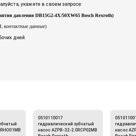
луйста, укажите в своем запросе:
снятия давления DB15G2-4X/50XW65 Bosch Rexroth
)
, контактные данные)
бочих дней.
0510110017
05101100
убчатый
гидравлический зубчатый
гидравли
.0RHO01MB
насос AZPB-32-2.0RCP02MB
насос AZ