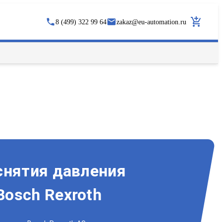
8 (499) 322 99 64
zakaz
@
eu-automation.ru
снятия давления
osch Rexroth