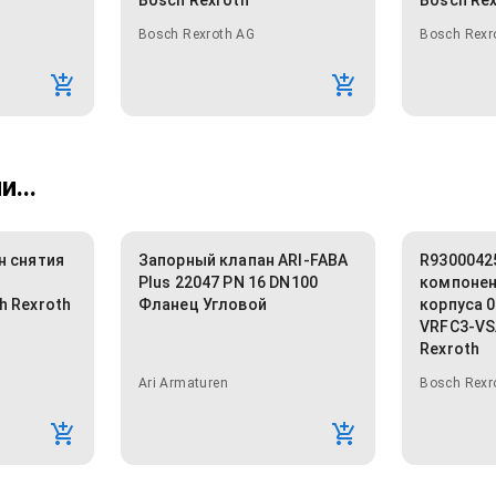
Bosch Rexroth
Bosch Re
Bosch Rexroth AG
Bosch Rexr
...
н снятия
Запорный клапан ARI-FABA
R9300042
Plus 22047 PN 16 DN100
компонен
h Rexroth
Фланец Угловой
корпуса 
VRFC3-VS
Rexroth
Ari Armaturen
Bosch Rexr