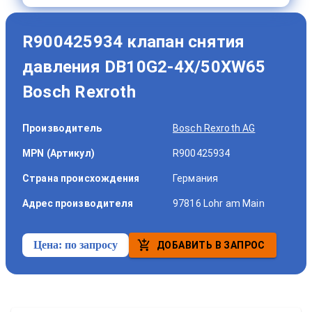
R900425934 клапан снятия
давления DB10G2-4X/50XW65
Bosch Rexroth
Производитель
Bosch Rexroth AG
MPN (Артикул)
R900425934
Страна происхождения
Германия
Адрес производителя
97816 Lohr am Main
Цена:
по запросу
ДОБАВИТЬ В ЗАПРОС