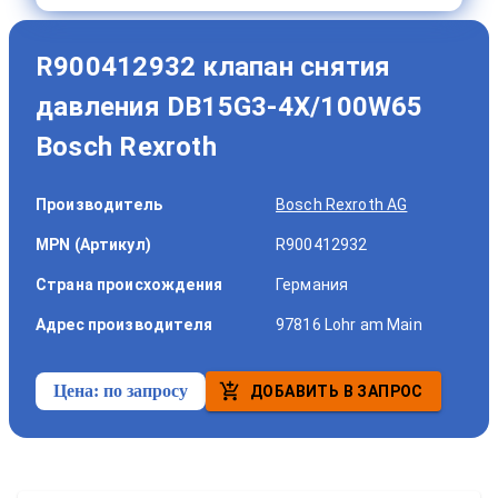
R900412932 клапан снятия
давления DB15G3-4X/100W65
Bosch Rexroth
Производитель
Bosch Rexroth AG
MPN (Артикул)
R900412932
Страна происхождения
Германия
Адрес производителя
97816 Lohr am Main
Цена:
по запросу
ДОБАВИТЬ В ЗАПРОС