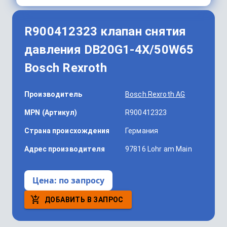
R900412323 клапан снятия
давления DB20G1-4X/50W65
Bosch Rexroth
Производитель
Bosch Rexroth AG
MPN (Артикул)
R900412323
Страна происхождения
Германия
Адрес производителя
97816 Lohr am Main
Цена:
по запросу
ДОБАВИТЬ В ЗАПРОС