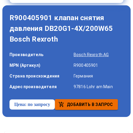
R900405901 клапан снятия
давления DB20G1-4X/200W65
Bosch Rexroth
Производитель
Bosch Rexroth AG
MPN (Артикул)
R900405901
Страна происхождения
Германия
Адрес производителя
97816 Lohr am Main
Цена:
по запросу
ДОБАВИТЬ В ЗАПРОС