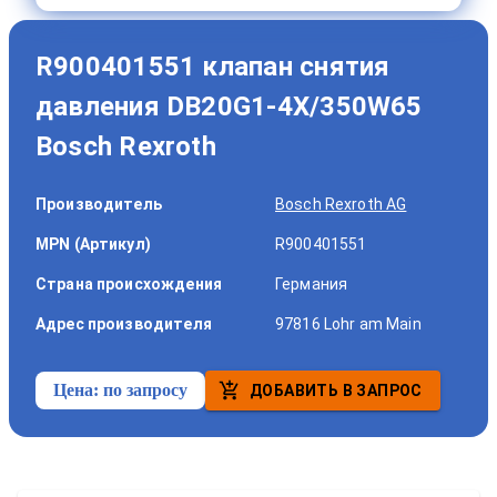
R900401551 клапан снятия
давления DB20G1-4X/350W65
Bosch Rexroth
Производитель
Bosch Rexroth AG
MPN (Артикул)
R900401551
Страна происхождения
Германия
Адрес производителя
97816 Lohr am Main
Цена:
по запросу
ДОБАВИТЬ В ЗАПРОС