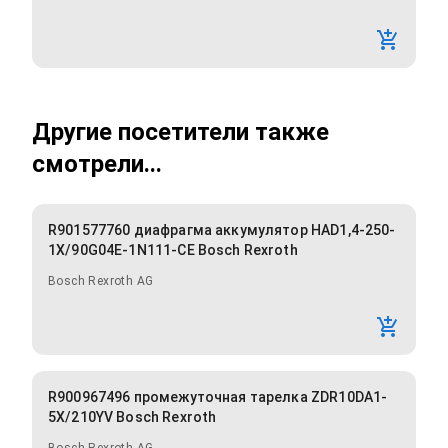
Другие посетители также
смотрели...
R901577760 диафрагма аккумулятор HAD1,4-250-
1X/90G04E-1N111-CE Bosch Rexroth
Bosch Rexroth AG
R900967496 промежуточная тарелка ZDR10DA1-
5X/210YV Bosch Rexroth