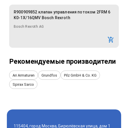
R900909852 клапан управления потоком 2FRM 6
K0-1X/16QMV Bosch Rexroth
Bosch Rexroth AG
Рекомендуемые производители
Ari Armaturen
Grundfos
Pilz GmbH & Co. KG
Spirax Sarco
115404, город Москва, Бирюлёвская улица, дом 1