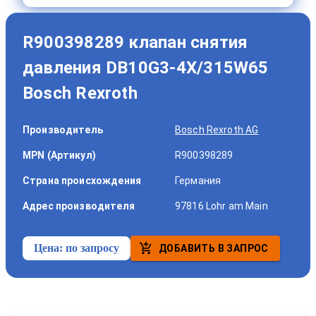
R900398289 клапан снятия
давления DB10G3-4X/315W65
Bosch Rexroth
Производитель
Bosch Rexroth AG
MPN (Артикул)
R900398289
Страна происхождения
Германия
Адрес производителя
97816 Lohr am Main
Цена:
по запросу
ДОБАВИТЬ В ЗАПРОС