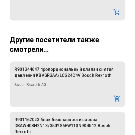
Другие посетители также
смотрели...
R901344647 пропорциональный клапан снятия
давления KBVSR3AA/LCG24C4V Bosch Rexroth
Bosch Rexroth AG
R901162023 блок безопасности насоса
DBAW40BH2N1X/350YS6EW110N9K4R12 Bosch
Rexroth