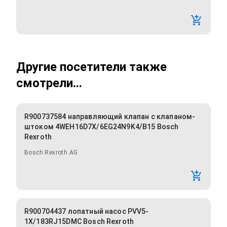
Другие посетители также
смотрели...
R900737584 направляющий клапан с клапаном-
штоком 4WEH16D7X/6EG24N9K4/B15 Bosch
Rexroth
Bosch Rexroth AG
R900704437 лопатный насос PVV5-
1X/183RJ15DMC Bosch Rexroth