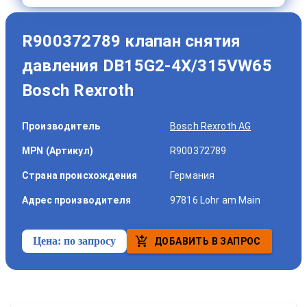
R900372789 клапан снятия
давления DB15G2-4X/315VW65
Bosch Rexroth
Производитель
Bosch Rexroth AG
MPN (Артикул)
R900372789
Страна происхождения
Германия
Адрес производителя
97816 Lohr am Main
Цена:
по запросу
ДОБАВИТЬ В ЗАПРОС