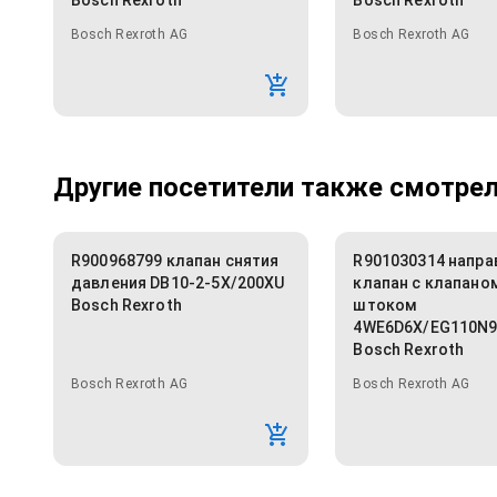
Bosch Rexroth
Bosch Rexroth
Bosch Rexroth AG
Bosch Rexroth AG
Другие посетители также смотрели
R900968799 клапан снятия
R901030314 напр
давления DB10-2-5X/200XU
клапан с клапано
Bosch Rexroth
штоком
4WE6D6X/EG110N9
Bosch Rexroth
Bosch Rexroth AG
Bosch Rexroth AG