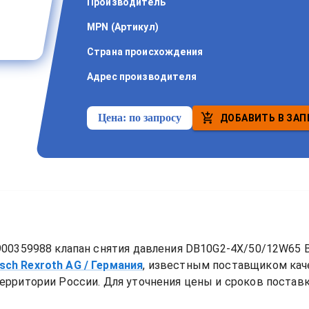
Производитель
MPN (Артикул)
Страна происхождения
Адрес производителя
Цена:
по запросу
ДОБАВИТЬ В ЗАП
00359988 клапан снятия давления DB10G2-4X/50/12W65 B
sch Rexroth AG
/ Германия
, известным поставщиком ка
ерритории России. Для уточнения цены и сроков поставки