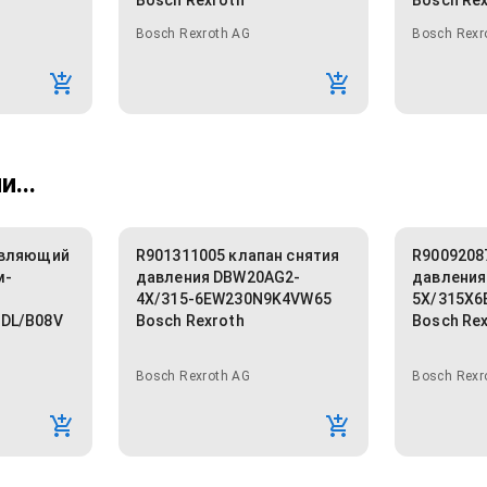
Bosch Rexroth
Bosch Re
Bosch Rexroth AG
Bosch Rexr
...
авляющий
R901311005 клапан снятия
R9009208
м-
давления DBW20AG2-
давления
4X/315-6EW230N9K4VW65
5X/315X6
DL/B08V
Bosch Rexroth
Bosch Re
Bosch Rexroth AG
Bosch Rexr