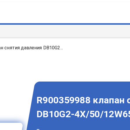
н снятия давления DB10G2...
R900359988 клапан 
DB10G2-4X/50/12W65