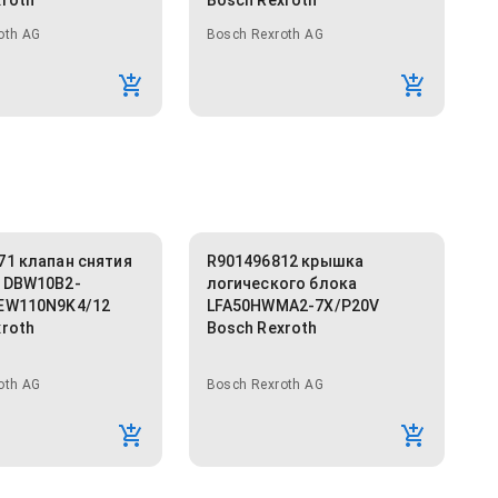
xroth
Bosch Rexroth
oth AG
Bosch Rexroth AG
71 клапан снятия
R901496812 крышка
 DBW10B2-
логического блока
EW110N9K4/12
LFA50HWMA2-7X/P20V
xroth
Bosch Rexroth
oth AG
Bosch Rexroth AG