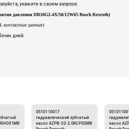
луйста, укажите в своем запросе:
нятия давления DB10G2-4X/50/12W65 Bosch Rexroth
)
, контактные данные)
бочих дней.
0510110017
05101100
убчатый
гидравлический зубчатый
гидравли
.0RHO01MB
насос AZPB-32-2.0RCP02MB
насос AZ