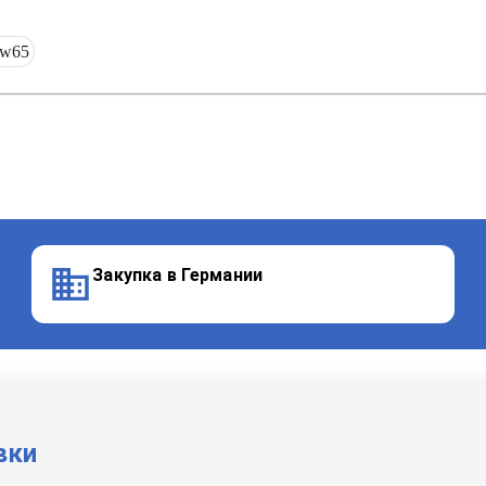
2w65
Закупка в Германии
вки