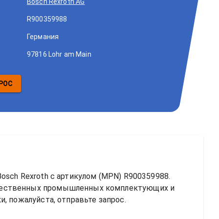
Bosch Rexroth AG
R900359988
Германия
97816 Lohr am Main
РОС
osch Rexroth
 с артикулом (MPN) 
R900359988
. 
чественных промышленных комплектующих и 
, пожалуйста, отправьте запрос.