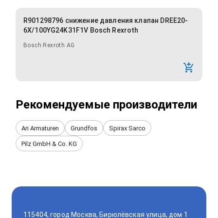
R901298796 снижение давления клапан DREE20-
6X/100YG24K31F1V Bosch Rexroth
Bosch Rexroth AG
Рекомендуемые производители
Ari Armaturen
Grundfos
Spirax Sarco
Pilz GmbH & Co. KG
115404, город Москва, Бирюлёвская улица, дом 1