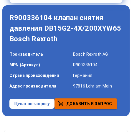
R900336104 клапан снятия
давления DB15G2-4X/200XYW65
Bosch Rexroth
Производитель
Bosch Rexroth AG
MPN (Артикул)
R900336104
Страна происхождения
Германия
Адрес производителя
97816 Lohr am Main
Цена:
по запросу
ДОБАВИТЬ В ЗАПРОС