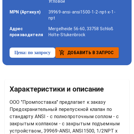
Угловой
MPN (Артикул)
39969-ansi-ansi1500-1-2-npt-x-1-
npt
Адрес
Mergelheide 56-60, 33758 Schloß
производителя
Holte-Stukenbrock
Цена:
по запросу
ДОБАВИТЬ В ЗАПРОС
Характеристики и описание
ООО "Промпоставка" предлагает к заказу 
Предохранительный перепускной клапан по 
стандарту ANSI - с полнопроточным соплом - с 
закрытым колпаком - с закрытым подъемным 
устройством., 39969-ANSI, ANSI1500, 1/2NPT x 