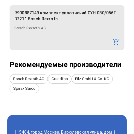
R900887149 комплект уплотнений CYH.080/056T
D2211 Bosch Rexroth
Bosch Rexroth AG
Рекомендуемые производители
Bosch Rexroth AG
Grundfos
Pilz GmbH & Co. KG
Spirax Sarco
115404, город Москва, Бирюлёвская улица, дом 1