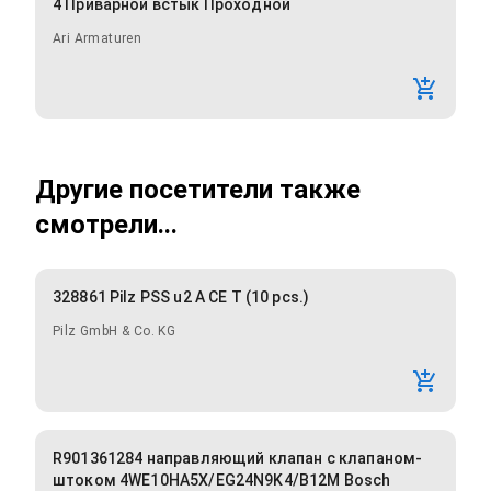
4 Приварной встык Проходной
Ari Armaturen
Другие посетители также
смотрели...
328861 Pilz PSS u2 A CE T (10 pcs.)
Pilz GmbH & Co. KG
R901361284 направляющий клапан с клапаном-
штоком 4WE10HA5X/EG24N9K4/B12M Bosch