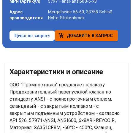
MPN (Артикул)
57971-ansi-ansi600-6-x8
Адрес
Mergelheide 56-60, 33758 Schloß
производителя
Holte-Stukenbrock
Цена:
по запросу
ДОБАВИТЬ В ЗАПРОС
Характеристики и описание
ООО "Промпоставка" предлагает к заказу 
Предохранительный перепускной клапан по 
стандарту ANSI - с полнопроточным соплом, 
фланцевый - с закрытым колпаком - с 
закрытым подъемным устройством - согласно 
API 526, 57971-ANSI, ANSI600, 6x8ARI-REYCO R, 
Материал: SA351CF8M, -60°C - 450°C, Фланец, 