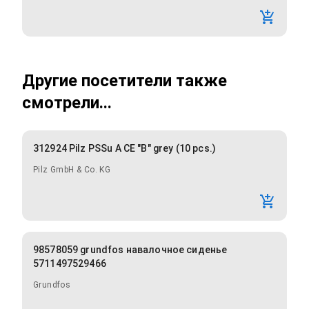
Другие посетители также
смотрели...
312924 Pilz PSSu A CE "B" grey (10 pcs.)
Pilz GmbH & Co. KG
98578059 grundfos навалочное сиденье
5711497529466
Grundfos