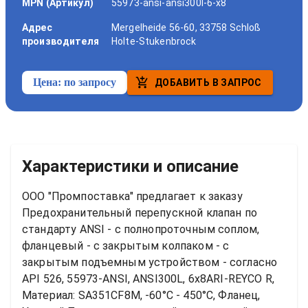
MPN (Артикул)
55973-ansi-ansi300l-6-x8
Адрес
Mergelheide 56-60, 33758 Schloß
производителя
Holte-Stukenbrock
Цена:
по запросу
ДОБАВИТЬ В ЗАПРОС
Характеристики и описание
ООО "Промпоставка" предлагает к заказу 
Предохранительный перепускной клапан по 
стандарту ANSI - с полнопроточным соплом, 
фланцевый - с закрытым колпаком - с 
закрытым подъемным устройством - согласно 
API 526, 55973-ANSI, ANSI300L, 6x8ARI-REYCO R, 
Материал: SA351CF8M, -60°C - 450°C, Фланец, 