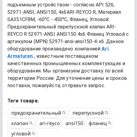
подъемным устройством - согласно API 526, 
52971-ANSI, ANSI150, 4x6ARI-REYCO R, Материал: 
SA351CF8M, -60°C - 450°C, Фланец, Угловой
Предохранительный перепускной клапан ARI-
REYCO R 52971-ANSI ANSI150 4x6 Фланец Угловой
 с 
артикулом (MPN) 
52971-ansi-ansi150-4-x6
. Данное 
оборудование произведено компанией
Ari 
Armaturen
, известным поставщиком 
качественных промышленных комплектующих и 
оборудования. Мы организуем доставку по всей 
территории России. Для уточнения цены и сроков 
поставки, пожалуйста, отправьте запрос.
Теги товара:
предохранительный
перепускной
клапан
ari-reyco
ansi150
фланец
угловой