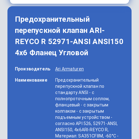
Предохранительный
перепускной клапан ARI-
REYCO R 52971-ANSI ANSI150
4x6 Фланец Угловой
Производитель
Ari Armaturen
Наименование
Предохранительный
перепускной клапан по
стандарту ANSI - с
полнопроточным соплом,
фланцевый - с закрытым
колпаком - с закрытым
подъемным устройством -
согласно API 526, 52971-ANSI,
ANSI150, 4x6ARI-REYCO R,
Материал: SA351CF8M, -60°C -