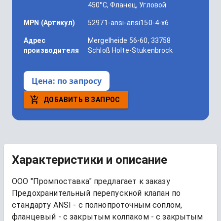
450°C, Фланец, Угловой
MPN (Артикул)
52971-ansi-ansi150-4-x6
Адрес
Mergelheide 56-60, 33758
производителя
Schloß Holte-Stukenbrock
Цена:
по запросу
ДОБАВИТЬ В ЗАПРОС
Характеристики и описание
ООО "Промпоставка" предлагает к заказу 
Предохранительный перепускной клапан по 
стандарту ANSI - с полнопроточным соплом, 
фланцевый - с закрытым колпаком - с закрытым 