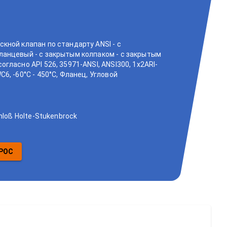
кной клапан по стандарту ANSI - с
анцевый - с закрытым колпаком - с закрытым
гласно API 526, 35971-ANSI, ANSI300, 1x2ARI-
6, -60°C - 450°C, Фланец, Угловой
hloß Holte-Stukenbrock
РОС