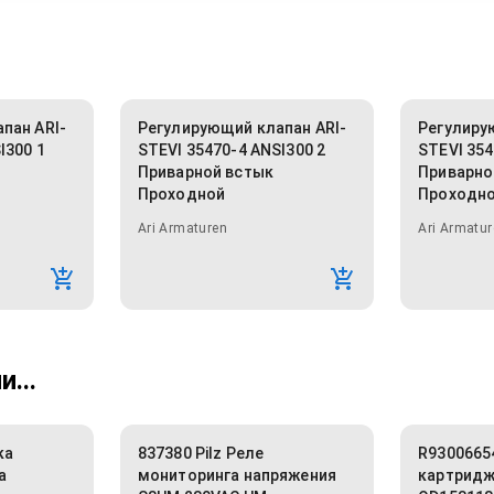
пан ARI-
Регулирующий клапан ARI-
Регулиру
I300 1
STEVI 35470-4 ANSI300 2
STEVI 354
Приварной встык
Приварно
Проходной
Проходн
Ari Armaturen
Ari Armatur
...
ка
837380 Pilz Реле
R9300665
а
мониторинга напряжения
картридж