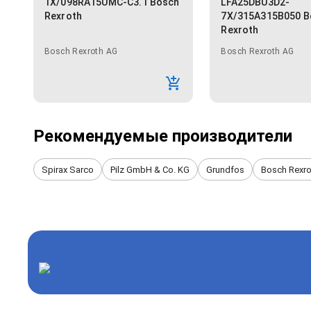
1X/098RA15UMC-C3.1 Bosch
LFA25DBU3D2-
Rexroth
7X/315A315B050 B
Rexroth
Bosch Rexroth AG
Bosch Rexroth AG
Рекомендуемые производители
Spirax Sarco
Pilz GmbH & Co. KG
Grundfos
Bosch Rexro