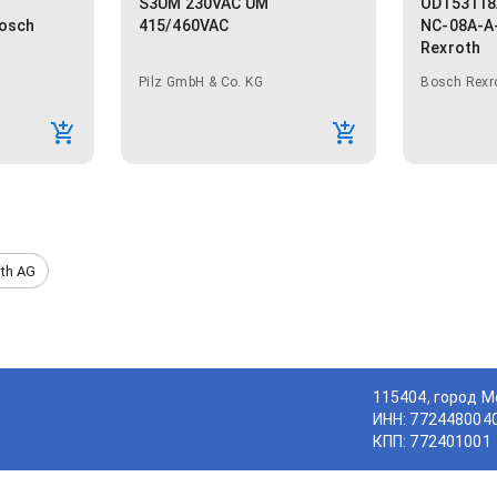
S3UM 230VAC UM
OD153118
osch
415/460VAC
NC-08A-A
Rexroth
Pilz GmbH & Co. KG
Bosch Rexr
th AG
115404, город М
ИНН: 772448004
КПП: 772401001