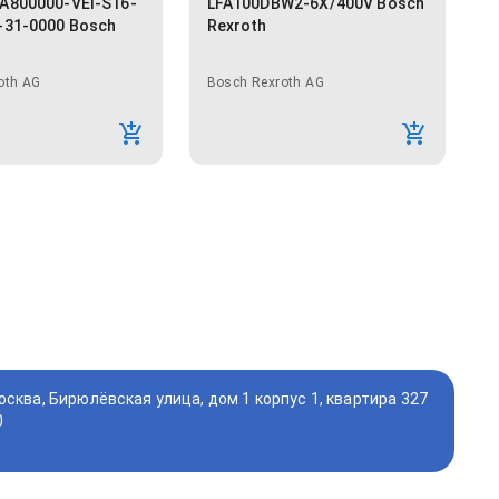
A800000-VEI-S16-
LFA100DBW2-6X/400V Bosch
-31-0000 Bosch
Rexroth
oth AG
Bosch Rexroth AG
осква, Бирюлёвская улица, дом 1 корпус 1, квартира 327
0