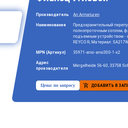
Производитель
Ari Armaturen
Наименование
Предохранительный перепус
полнопроточным соплом, фл
подъемным устройством - со
REYCO R, Материал: SA217WC
MPN (Артикул)
35971-ansi-ansi300-1-x2
Адрес
Mergelheide 56-60, 33758 Sc
производителя
Цена:
по запросу
ДОБАВИТЬ В ЗАП