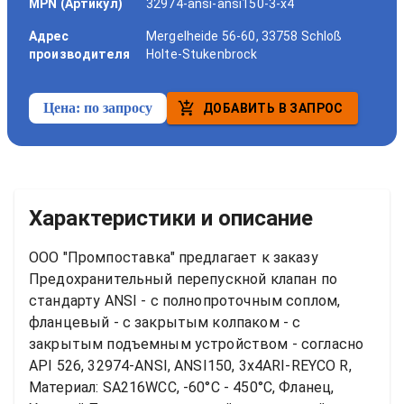
MPN (Артикул)
32974-ansi-ansi150-3-x4
Адрес
Mergelheide 56-60, 33758 Schloß
производителя
Holte-Stukenbrock
Цена:
по запросу
ДОБАВИТЬ В ЗАПРОС
Характеристики и описание
ООО "Промпоставка" предлагает к заказу 
Предохранительный перепускной клапан по 
стандарту ANSI - с полнопроточным соплом, 
фланцевый - с закрытым колпаком - с 
закрытым подъемным устройством - согласно 
API 526, 32974-ANSI, ANSI150, 3x4ARI-REYCO R, 
Материал: SA216WCC, -60°C - 450°C, Фланец, 