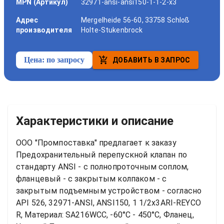
MPN (Артикул)
32971-ansi-ansi150-1-1-2-x3
Адрес
Mergelheide 56-60, 33758 Schloß
производителя
Holte-Stukenbrock
Цена:
по запросу
ДОБАВИТЬ В ЗАПРОС
Характеристики и описание
ООО "Промпоставка" предлагает к заказу 
Предохранительный перепускной клапан по 
стандарту ANSI - с полнопроточным соплом, 
фланцевый - с закрытым колпаком - с 
закрытым подъемным устройством - согласно 
API 526, 32971-ANSI, ANSI150, 1 1/2x3ARI-REYCO 
R, Материал: SA216WCC, -60°C - 450°C, Фланец, 