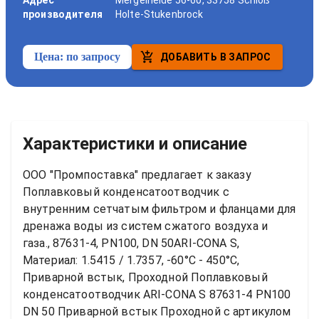
Адрес
Mergelheide 56-60, 33758 Schloß
производителя
Holte-Stukenbrock
Цена:
по запросу
ДОБАВИТЬ В ЗАПРОС
Характеристики и описание
ООО "Промпоставка" предлагает к заказу 
Поплавковый конденсатоотводчик с 
внутренним сетчатым фильтром и фланцами для 
дренажа воды из систем сжатого воздуха и 
газа., 87631-4, PN100, DN 50ARI-CONA S, 
Материал: 1.5415 / 1.7357, -60°C - 450°C, 
Приварной встык, Проходной
Поплавковый 
конденсатоотводчик ARI-CONA S 87631-4 PN100 
DN 50 Приварной встык Проходной
 с артикулом 