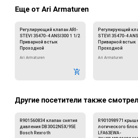
Еще от
Ari Armaturen
Регулирующий клапан ARI-
Регулирующий кла
STEVI 35470-4 ANSI300 1 1/2
STEVI 35470-4 ANS
Приварной встык
Приварной встык
Проходной
Проходной
Ari Armaturen
Ari Armaturen
Другие посетители также смотрели
R901560834 клапан снятия
R901098971 крыш
давления DB30G2N5X/95E
логического блок
Bosch Rexroth
LFA63EWA-