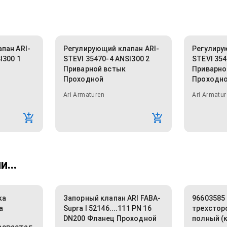
пан ARI-
Регулирующий клапан ARI-
Регулиру
I300 1
STEVI 35470-4 ANSI300 2
STEVI 354
Приварной встык
Приварно
Проходной
Проходн
Ari Armaturen
Ari Armatur
...
ка
Запорный клапан ARI FABA-
96603585
а
Supra I 52146....111 PN 16
трехстор
DN200 Фланец Проходной
полный (