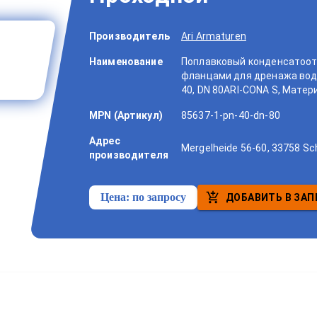
Производитель
Ari Armaturen
Наименование
Поплавковый конденсатоот
фланцами для дренажа воды 
40, DN 80ARI-CONA S, Матер
MPN (Артикул)
85637-1-pn-40-dn-80
Адрес
Mergelheide 56-60, 33758 Sc
производителя
Цена:
по запросу
ДОБАВИТЬ В ЗАП