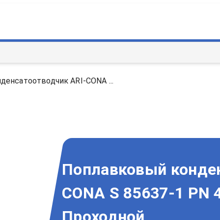
енсатоотводчик ARI-CONA ...
Поплавковый конден
CONA S 85637-1 PN 
Проходной