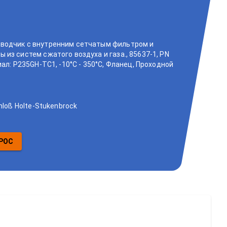
водчик с внутренним сетчатым фильтром и
из систем сжатого воздуха и газа., 85637-1, PN
иал: P235GH-TC1, -10°C - 350°C, Фланец, Проходной
hloß Holte-Stukenbrock
РОС