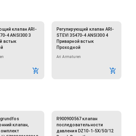
ющий клапан ARI-
Регулирующий клапан ARI-
70-4 ANSI300 3
STEVI 35470-4 ANSI300 4
й встык
Приварной встык
ой
Проходной
en
Ari Armaturen
 grundfos
R900900567 клапан
онний клапан,
последовательности
комплект
давления DZ10-1-5X/50/12