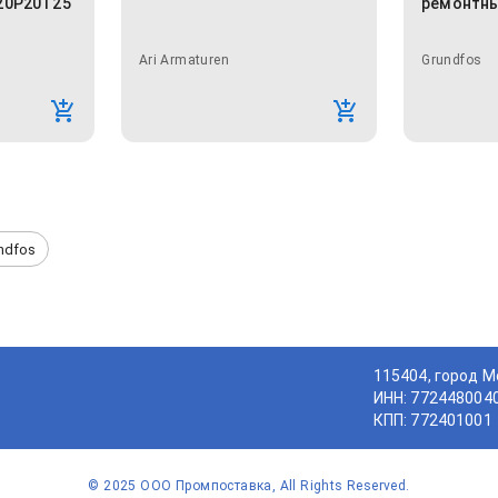
20P20T25
ремонтны
Ari Armaturen
Grundfos
ndfos
115404, город М
ИНН: 772448004
КПП: 772401001
©
2025
ООО Промпоставка, All Rights Reserved.