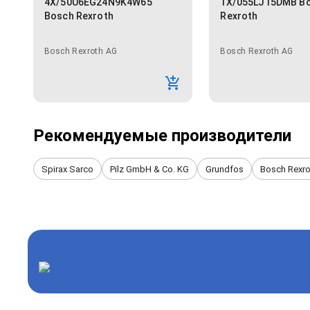
4X/50U6EG24N9K4W65
1X/055LJ15DMB B
Bosch Rexroth
Rexroth
Bosch Rexroth AG
Bosch Rexroth AG
Рекомендуемые производители
Spirax Sarco
Pilz GmbH & Co. KG
Grundfos
Bosch Rexro