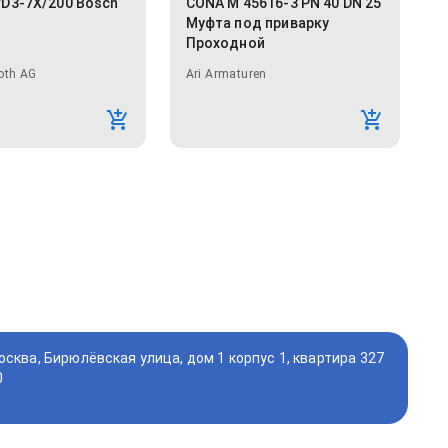
D3-7X/200 Bosch
CONA M 45616-3 PN 40 DN 25
Муфта под приварку
Проходной
oth AG
Ari Armaturen
осква, Бирюлёвская улица, дом 1 корпус 1, квартира 327
0