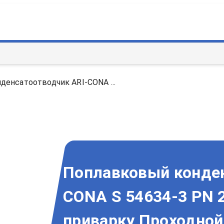
енсатоотводчик ARI-CONA ...
Поплавковый конден
CONA S 54634-3 PN 
приварку Проходной