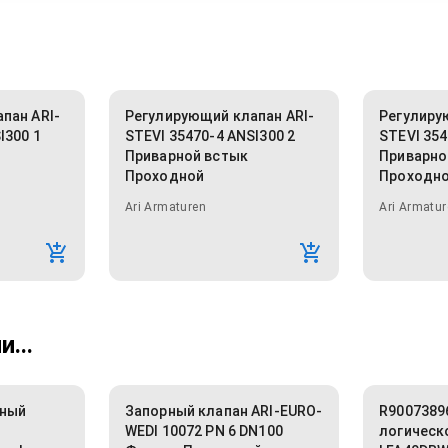
пан ARI-
Регулирующий клапан ARI-
Регулиру
I300 1
STEVI 35470-4 ANSI300 2
STEVI 354
Приварной встык
Приварно
Проходной
Проходн
Ari Armaturen
Ari Armatur
...
тный
Запорный клапан ARI-EURO-
R9007389
WEDI 10072 PN 6 DN100
логическ