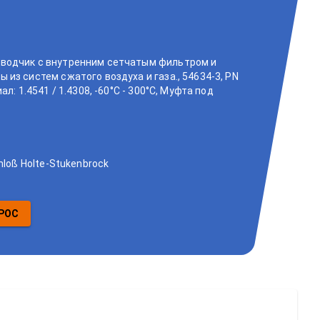
водчик с внутренним сетчатым фильтром и
из систем сжатого воздуха и газа., 54634-3, PN
л: 1.4541 / 1.4308, -60°C - 300°C, Муфта под
hloß Holte-Stukenbrock
РОС