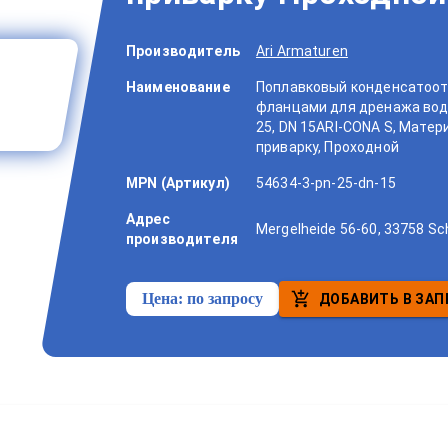
Производитель
Ari Armaturen
Наименование
Поплавковый конденсатоот
фланцами для дренажа воды 
25, DN 15ARI-CONA S, Материа
приварку, Проходной
MPN (Артикул)
54634-3-pn-25-dn-15
Адрес
Mergelheide 56-60, 33758 Sc
производителя
Цена:
по запросу
ДОБАВИТЬ В ЗАП