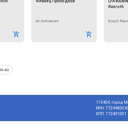
osch
Фланец Проходной
LFA40DBW
Rexroth
Ari Armaturen
Bosch Rexr
th AG
115404, город М
ИНН: 772448004
КПП: 772401001