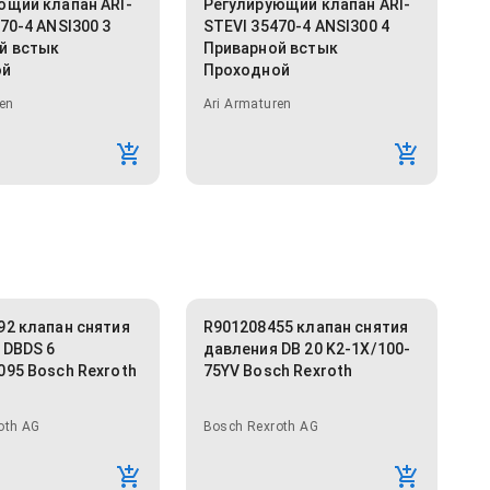
ющий клапан ARI-
Регулирующий клапан ARI-
70-4 ANSI300 3
STEVI 35470-4 ANSI300 4
й встык
Приварной встык
ой
Проходной
en
Ari Armaturen
92 клапан снятия
R901208455 клапан снятия
 DBDS 6
давления DB 20 K2-1X/100-
095 Bosch Rexroth
75YV Bosch Rexroth
oth AG
Bosch Rexroth AG