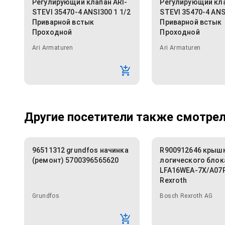
Регулирующий клапан ARI-
Регулирующий кла
STEVI 35470-4 ANSI300 1 1/2
STEVI 35470-4 ANS
Приварной встык
Приварной встык
Проходной
Проходной
Ari Armaturen
Ari Armaturen
Другие посетители также смотрели
96511312 grundfos начинка
R900912646 крыш
(ремонт) 5700396565620
логического блок
LFA16WEA-7X/A07
Rexroth
Grundfos
Bosch Rexroth AG