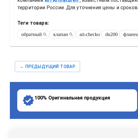
компанией
Ari Armaturen
, известным поставщик
территории России. Для уточнения цены и сроков 
Теги товара:
обратный
клапан
ari-checko
dn200
флане
← ПРЕДЫДУЩИЙ ТОВАР
100% Оригинальная продукция