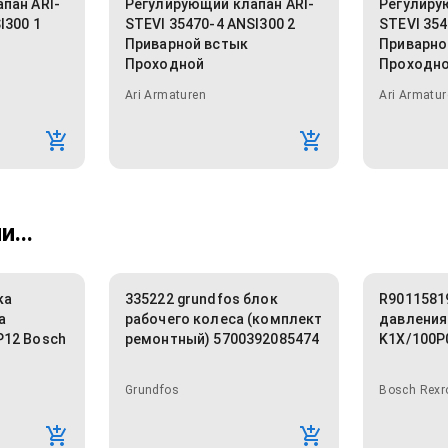
пан ARI-
Регулирующий клапан ARI-
Регулиру
I300 1
STEVI 35470-4 ANSI300 2
STEVI 354
Приварной встык
Приварно
Проходной
Проходн
Ari Armaturen
Ari Armatur
...
ка
335222 grundfos блок
R9011581
а
рабочего колеса (комплект
давления
P12 Bosch
ремонтный) 5700392085474
K1X/100P
Grundfos
Bosch Rexr