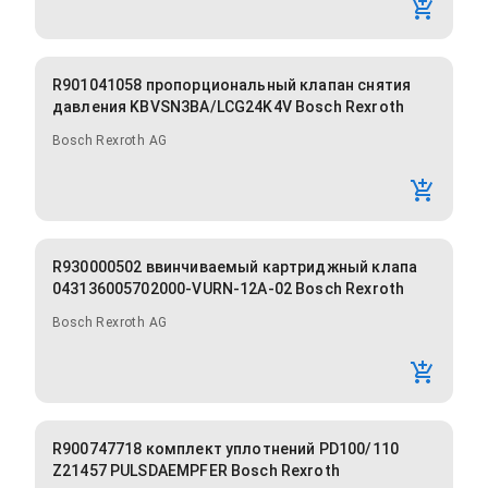
R901041058 пропорциональный клапан снятия
давления KBVSN3BA/LCG24K4V Bosch Rexroth
Bosch Rexroth AG
R930000502 ввинчиваемый картриджный клапа
043136005702000-VURN-12A-02 Bosch Rexroth
Bosch Rexroth AG
R900747718 комплект уплотнений PD100/110
Z21457 PULSDAEMPFER Bosch Rexroth