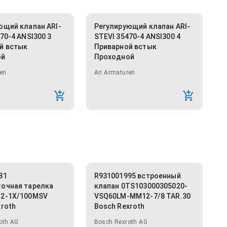
ющий клапан ARI-
Регулирующий клапан ARI-
70-4 ANSI300 3
STEVI 35470-4 ANSI300 4
й встык
Приварной встык
ой
Проходной
en
Ari Armaturen
81
R931001995 встроенный
очная тарелка
клапан 0TS103000305020-
2-1X/100MSV
VSQ60LM-MM12-7/8 TAR.30
xroth
Bosch Rexroth
oth AG
Bosch Rexroth AG