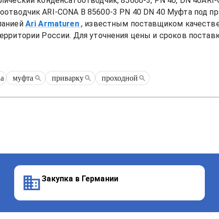
ический конденсатоотводчик, 85600-3, PN 40, DN 40ARI-CO
оотводчик ARI-CONA B 85600-3 PN 40 DN 40 Муфта под п
панией
Ari Armaturen
, известным поставщиком качеств
ерритории России. Для уточнения цены и сроков поставки
na
муфта
приварку
проходной
Закупка в Германии