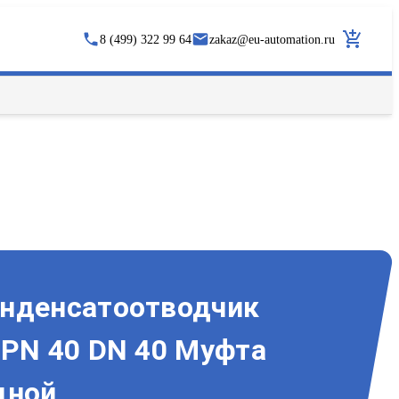
8 (499) 322 99 64
zakaz
@
eu-automation.ru
онденсатоотводчик
 PN 40 DN 40 Муфта
дной