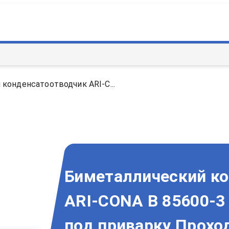
конденсатоотводчик ARI-C...
Биметаллический к
ARI-CONA B 85600-3
под приварку Прохо