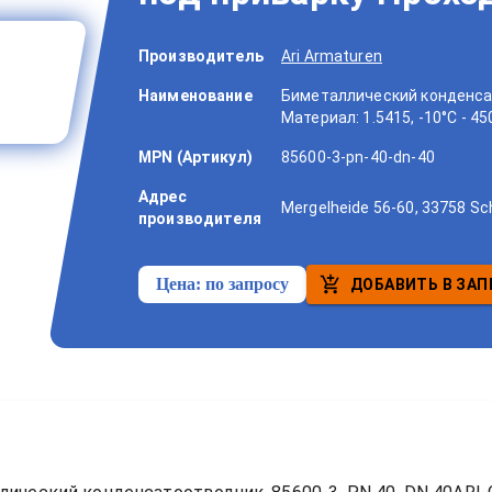
Производитель
Ari Armaturen
Наименование
Биметаллический конденсат
Материал: 1.5415, -10°C - 4
MPN (Артикул)
85600-3-pn-40-dn-40
Адрес
Mergelheide 56-60, 33758 Sc
производителя
Цена:
по запросу
ДОБАВИТЬ В ЗАП