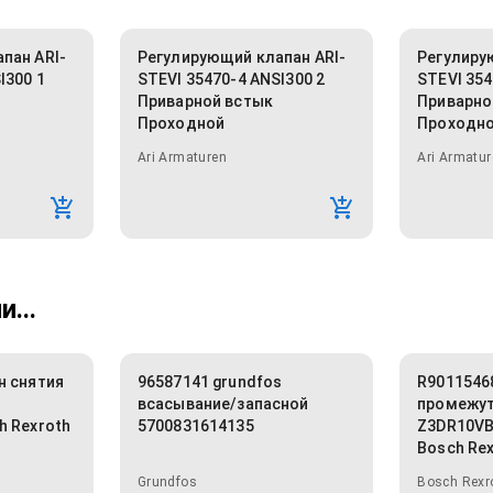
пан ARI-
Регулирующий клапан ARI-
Регулиру
I300 1
STEVI 35470-4 ANSI300 2
STEVI 354
Приварной встык
Приварно
Проходной
Проходн
Ari Armaturen
Ari Armatur
...
н снятия
96587141 grundfos
R9011546
всасывание/запасной
промежут
h Rexroth
5700831614135
Z3DR10VB
Bosch Re
Grundfos
Bosch Rexr