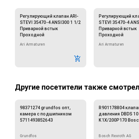
Регулирующий клапан ARI-
Регулирующий кла
STEVI 35470-4 ANSI300 1 1/2
STEVI 35470-4 ANS
Приварной встык
Приварной встык
Проходной
Проходной
Ari Armaturen
Ari Armaturen
Другие посетители также смотрели
98371274 grundfos опт,
R901178804 клапа
камера с подшипником
давления DBDS 10
5711493852643
K1X/200P170 Bosc
Grundfos
Bosch Rexroth AG