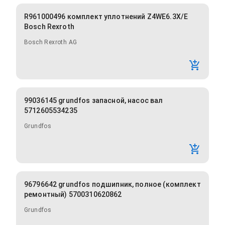
R961000496 комплект уплотнений Z4WE6.3X/E
Bosch Rexroth
Bosch Rexroth AG
99036145 grundfos запасной, насос вал
5712605534235
Grundfos
96796642 grundfos подшипник, полное (комплект
ремонтный) 5700310620862
Grundfos