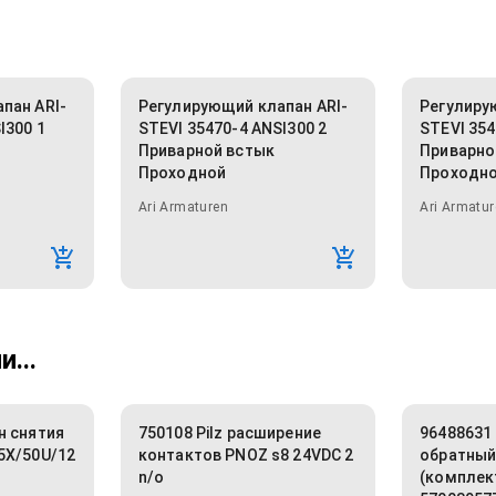
пан ARI-
Регулирующий клапан ARI-
Регулиру
I300 1
STEVI 35470-4 ANSI300 2
STEVI 354
Приварной встык
Приварно
Проходной
Проходн
Ari Armaturen
Ari Armatur
...
н снятия
750108 Pilz расширение
96488631
5X/50U/12
контактов PNOZ s8 24VDC 2
обратный
n/o
(комплек