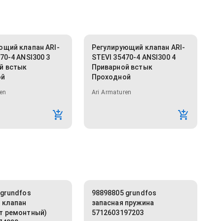
ющий клапан ARI-
Регулирующий клапан ARI-
70-4 ANSI300 3
STEVI 35470-4 ANSI300 4
й встык
Приварной встык
ой
Проходной
en
Ari Armaturen
 grundfos
98898805 grundfos
 клапан
запасная пружина
т ремонтный)
5712603197203