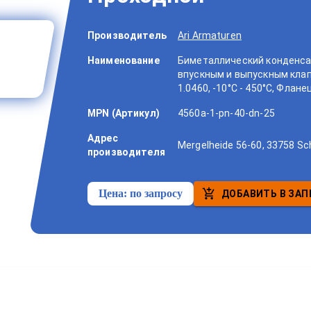
Производитель
Ari Armaturen
Наименование
Биметаллический конденса
впускным и выпускным клапа
1.0460, -10°C - 450°C, Флан
MPN (Артикул)
4560a-1-pn-40-dn-25
Адрес
Mergelheide 56-60, 33758 Sc
производителя
Цена:
по запросу
ДОБАВИТЬ В ЗАП