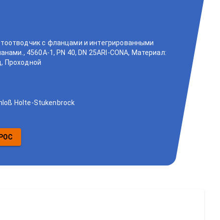
тоотводчик с фланцами и интегрированными
нами., 4560A-1, PN 40, DN 25ARI-CONA, Материал:
ец, Проходной
hloß Holte-Stukenbrock
РОС