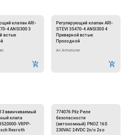
ющий клапан ARI-
Регулирующий клапан ARI-
70-4 ANSI300 3
STEVI 35470-4 ANSI300 4
й встык
Приварной встык
ой
Проходной
en
Ari Armaturen
13 ввинчиваемый
774076 Pilz Реле
ный клапа
безопасности
8520000-VRPP-
(автономный) PNOZ 16S
sch Rexroth
230VAC 24VDC 2n/o 2so