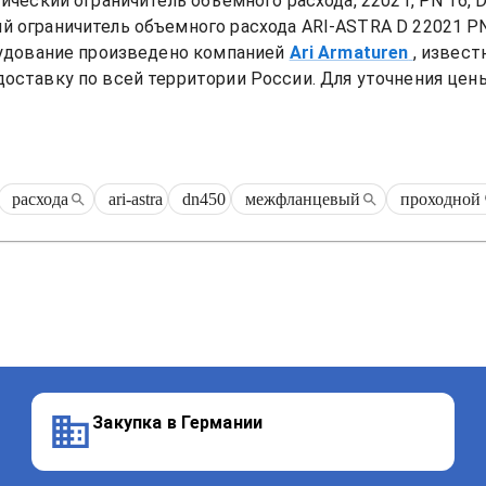
ческий ограничитель объемного расхода, 22021, PN 16, DN
й ограничитель объемного расхода ARI-ASTRA D 22021 
рудование произведено компанией
Ari Armaturen
, извес
ставку по всей территории России. Для уточнения цены 
расхода
ari-astra
dn450
межфланцевый
проходной
Закупка в Германии