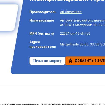
Производитель
Ari Armaturen
Наименование
Автоматический ограничите
ASTRA D, Материал: EN-JS1
MPN (Артикул)
22021-pn-16-dn450
Адрес
Mergelheide 56-60, 33758 Sc
производителя
Цена:
по запросу
ДОБАВИТЬ В ЗАП