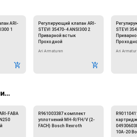
пан ARI-
Регулирующий клапан ARI-
Регулиру
I300 1
STEVI 35470-4 ANSI300 2
STEVI 354
Приварной встык
Приварно
Проходной
Проходн
Ari Armaturen
Ari Armatur
...
ARI-FABA
R961003387 комплект
R9011041
DN250
уплотнений MH-R/FH/V (2-
картридж
й
FACH) Bosch Rexroth
04930603
10A-20 Bo