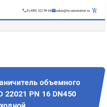
8 (499) 322 99 64
zakaz
@
eu-automation.ru
аничитель объемного
D 22021 PN 16 DN450
ходной