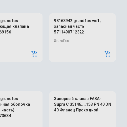
 grundfos
98163942 grundfos wc1,
яющая клапана
запасная часть
69156
5711490712322
Grundfos
 grundfos
Запорный клапан FABA-
нная оболочка
Supra C 35146....153 PN 40 DN
 часть)
40 Фланец Проходной
73634