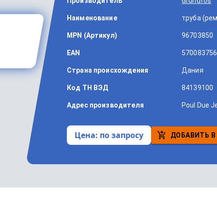
Производитель
Grundfos
Наименование
труба (ре
MPN (Артикул)
96703850
EAN
570083756
Страна происхождения
Дания
Код ТН ВЭД
84139100
Адрес производителя
Poul Due J
Цена:
по запросу
ДОБАВИТЬ В