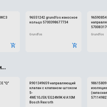
 WC3
96551242 grundfos износное
96590854
кольцо 5700398677734
направл
57008317
Grundfos
Grundfos
...
CE "Q"
R901349659 направляющий
98615809
клапан с клапаном-штоком
изоляцио
5-
(запасная
4WE10J5X/EG24N9K4/A10M
57114982
Bosch Rexroth