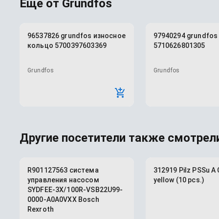
Еще от
Grundfos
96537826 grundfos износное
97940294 grundfos
кольцо 5700397603369
5710626801305
Grundfos
Grundfos
Другие посетители также смотрели
R901127563 система
312919 Pilz PSSu A 
управления насосом
yellow (10 pcs.)
SYDFEE-3X/100R-VSB22U99-
0000-A0A0VXX Bosch
Rexroth