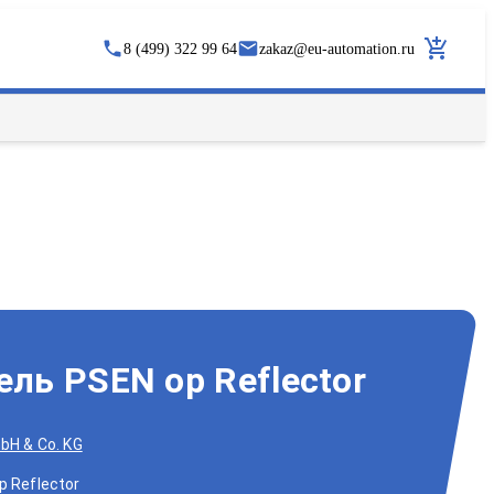
8 (499) 322 99 64
zakaz
@
eu-automation.ru
ель PSEN op Reflector
mbH & Co. KG
p Reflector