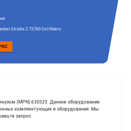
3
ния
ankel-Straße 2 73760 Ostfildern
РОС
тикулом (MPN) 
630323
. Данное оборудование 
нных комплектующих и оборудования. Мы 
равьте запрос.