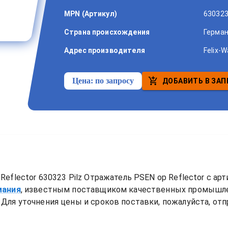
MPN (Артикул)
63032
Страна происхождения
Герма
Адрес производителя
Felix-W
Цена:
по запросу
ДОБАВИТЬ В ЗАП
Reflector
630323 Pilz Отражатель PSEN op Reflector
 с ар
мания
, известным поставщиком качественных промышле
Для уточнения цены и сроков поставки, пожалуйста, отп