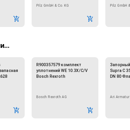
Pilz GmbH & Co. KG
Pilz GmbH &
...
s
R900357579 комплект
Запорный
(запасная
уплотнений WE 10.3X/C/V
Supra C 35
2628
Bosch Rexroth
DN 80 Фл
Bosch Rexroth AG
Ari Armatur