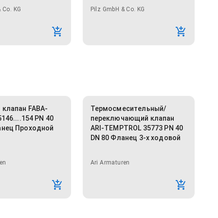
 Co. KG
Pilz GmbH & Co. KG
 клапан FABA-
Термосмесительный/
146....154 PN 40
переключающий клапан
анец Проходной
ARI-TEMPTROL 35773 PN 40
DN 80 Фланец 3-х ходовой
en
Ari Armaturen