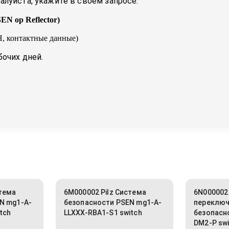
луйста, укажите в своем запросе:
EN op Reflector
)
, контактные данные)
бочих дней.
стема
6M000002 Pilz Система
6N000002 
N mg1-A-
безопасности PSEN mg1-A-
переклю
tch
LLXXX-RBA1-S1 switch
безопасн
DM2-P sw