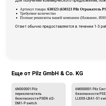
Для получения коммерческого предложения, пожа
Артикул товара:
630323
(
630323 Pilz Отражатель PS
Требуемое количество
Полные реквизиты вашей компании (Название, ИНН
Ответ обычно предоставляется в течении 1-3 ра
Еще от
Pilz GmbH & Co. KG
6N000001 Pilz
6M000001 Pilz Си
переключатель
безопасности PSE
безопасности PSEN sl2-
LLXXX-LBA1-S1 swi
DM1-P switch