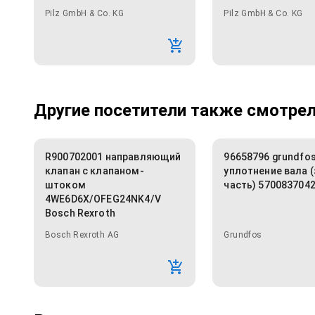
Pilz GmbH & Co. KG
Pilz GmbH & Co. KG
Другие посетители также смотрели
R900702001 направляющий
96658796 grundfo
клапан с клапаном-
уплотнение вала 
штоком
часть) 570083704
4WE6D6X/OFEG24NK4/V
Bosch Rexroth
Bosch Rexroth AG
Grundfos