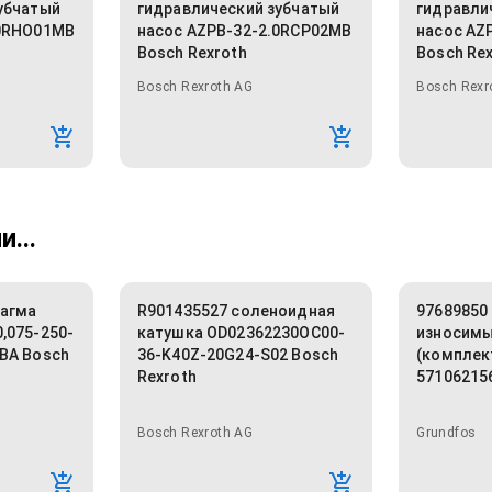
убчатый
гидравлический зубчатый
гидравли
.0RHO01MB
насос AZPB-32-2.0RCP02MB
насос AZ
Bosch Rexroth
Bosch Re
Bosch Rexroth AG
Bosch Rexr
...
рагма
R901435527 соленоидная
97689850
,075-250-
катушка OD02362230OC00-
износимы
BA Bosch
36-K40Z-20G24-S02 Bosch
(комплек
Rexroth
57106215
Bosch Rexroth AG
Grundfos