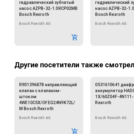
гидравлический зубчатый
гидравлический з
насос AZPB-32-1.0RCP02MB
насос AZPB-32-1
Bosch Rexroth
Bosch Rexroth
Bosch Rexroth AG
Bosch Rexroth AG
Другие посетители также смотрели
R901396878 направляющий
0531610641 диаф
клапан с клапаном-
аккумулятор HAD0
штоком
1X/60Z04F-4N111-
4WE10C5X/OFEG24N9K72L/
Rexroth
M Bosch Rexroth
Bosch Rexroth AG
Bosch Rexroth AG