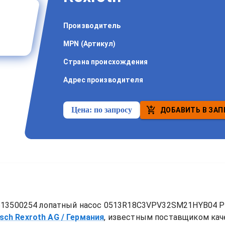
Производитель
MPN (Артикул)
Страна происхождения
Адрес производителя
Цена:
по запросу
ДОБАВИТЬ В ЗАП
513500254 лопатный насос 0513R18C3VPV32SM21HYB04 P1
sch Rexroth AG
/ Германия
, известным поставщиком ка