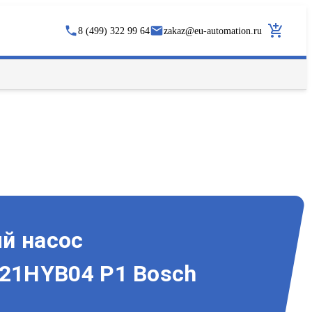
8 (499) 322 99 64
zakaz
@
eu-automation.ru
й насос
1HYB04 P1 Bosch