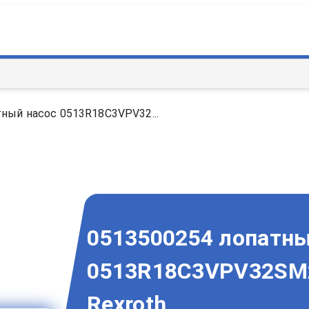
ный насос 0513R18C3VPV32...
0513500254 лопатны
0513R18C3VPV32SM2
Rexroth