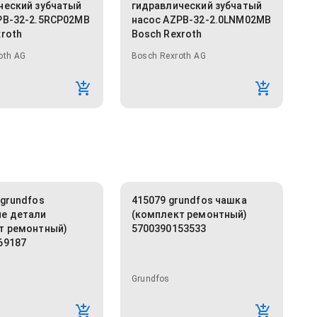
ческий зубчатый
гидравлический зубчатый
PB-32-2.5RCP02MB
насос AZPB-32-2.0LNM02MB
xroth
Bosch Rexroth
oth AG
Bosch Rexroth AG
 grundfos
415079 grundfos чашка
е детали
(комплект ремонтный)
т ремонтный)
5700390153533
69187
Grundfos