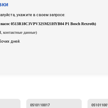
вки
луйста, укажите в своем запросе:
 насос 0513R18C3VPV32SM21HYB04 P1 Bosch Rexroth
)
, контактные данные)
бочих дней.
0510110017
05101100